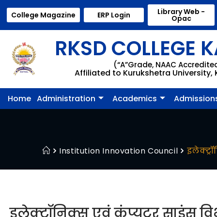
Library Web -
College Magazine
ERP Login
Opac
RKSD COLLEGE K
(“A”Grade, NAAC Accredite
Affiliated to Kurukshetra University,
Home
Administration
Academics
Admission
Institution Innovation Council
इलेक्ट्र
इलेक्ट्रॉनिक्स एवं कंप्यूटर साइंस विभ