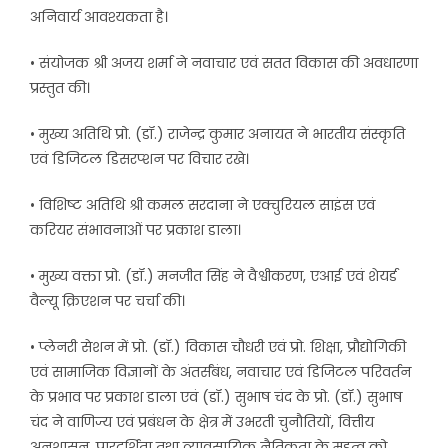
अनिवार्य आवश्यकता है।
• संयोजक श्री अजय शर्मा ने नवाचार एवं सतत विकास की अवधारणा
प्रस्तुत की।
• मुख्य अतिथि प्रो. (डॉ.) राजेन्द्र कुमार अनायत ने भारतीय संस्कृति
एवं डिजिटल डिसरप्शन पर विचार रखे।
• विशिष्ट अतिथि श्री कमल सरदाना ने एक्चुरियल साइंस एवं
करियर संभावनाओं पर प्रकाश डाला।
• मुख्य वक्ता प्रो. (डॉ.) मनजीत सिंह ने वैश्वीकरण, एआई एवं शेयर्ड
वैल्यू क्रिएशन पर चर्चा की।
• प्लेनरी सेशन में प्रो. (डॉ.) विकास चौधरी एवं प्रो. शिक्षा, प्रौद्योगिकी
एवं सामाजिक विज्ञानों के अंतर्संबंध, नवाचार एवं डिजिटल परिवर्तन
के प्रभाव पर प्रकाश डाला एवं (डॉ.) सुभाष चंद के प्रो. (डॉ.) सुभाष
चंद ने वाणिज्य एवं प्रबंधन के क्षेत्र में उभरती चुनौतियों, वित्तीय
अनुशासन, पारदर्शिता तथा व्यावसायिक नैतिकता के महत्व को