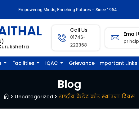
Empowering Minds, Enriching Futures – Since 1954
AITHAL
Call Us
Email
01746-
princi
d)
222368
 Kurukshetra
s
Facilities
IQAC
Grievance
Important Links
Blog
Uncategorized
राष्ट्रीय कैडेट कोर स्थापना दिवस