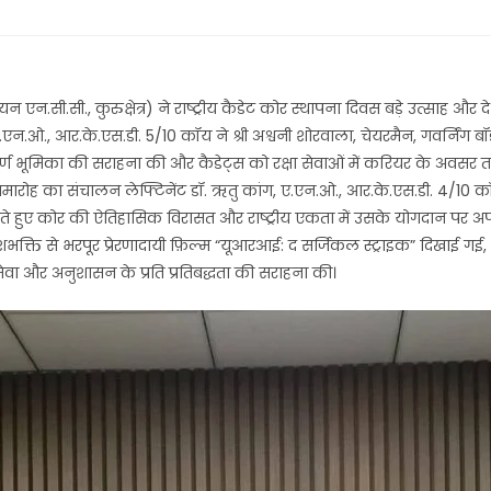
सी.सी., कुरुक्षेत्र) ने राष्ट्रीय कैडेट कोर स्थापना दिवस बड़े उत्साह और 
 ए.एन.ओ., आर.के.एस.डी. 5/10 कॉय ने श्री अश्वनी शोरवाला, चेयरमैन, गवर्निंग
 महत्वपूर्ण भूमिका की सराहना की और कैडेट्स को रक्षा सेवाओं में करियर के अवस
 समारोह का संचालन लेफ्टिनेंट डॉ. ऋतु कांग, ए.एन.ओ., आर.के.एस.डी. 4/10 कॉय
श डालते हुए कोर की ऐतिहासिक विरासत और राष्ट्रीय एकता में उसके योगदान पर 
भक्ति से भरपूर प्रेरणादायी फ़िल्म “यूआरआई: द सर्जिकल स्ट्राइक” दिखाई गई,
ट्र सेवा और अनुशासन के प्रति प्रतिबद्धता की सराहना की।