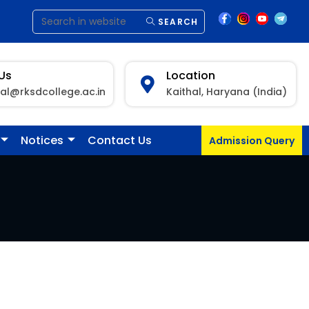
SEARCH
 Us
Location
pal@rksdcollege.ac.in
Kaithal, Haryana (India)
Notices
Contact Us
Admission Query