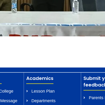
Academics
Submit y
feedbac
College
Lesson Plan
Parents
s Message
Departments