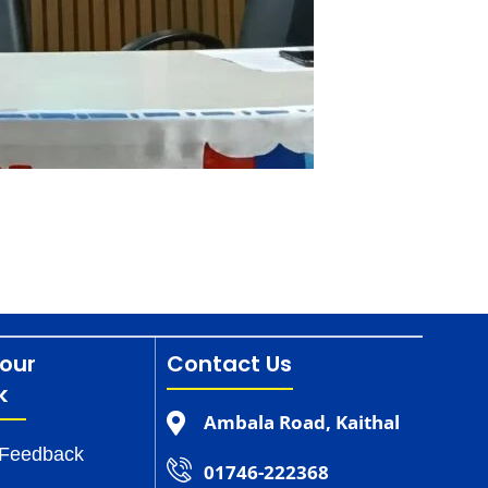
our
Contact Us
k
Ambala Road, Kaithal
 Feedback
01746-222368