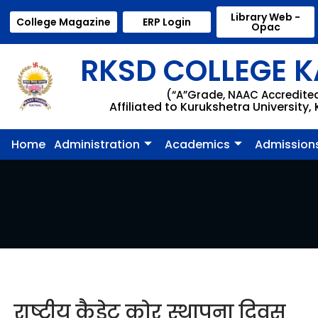
Library Web -
College Magazine
ERP Login
Opac
RKSD COLLEGE K
(“A”Grade, NAAC Accredite
Affiliated to Kurukshetra University,
Home
Administration
Academics
Admission
राष्ट्रीय कैडेट कोर स्थापना दिवस