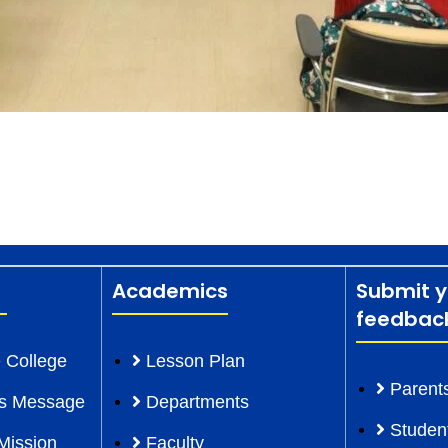
Academics
Submit y
feedbac
 College
Lesson Plan
Parent
l’s Message
Departments
Studen
Mission
Faculty