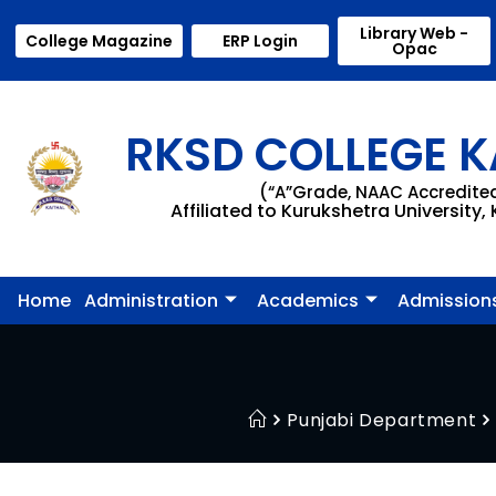
Library Web -
College Magazine
ERP Login
Opac
RKSD COLLEGE K
(“A”Grade, NAAC Accredite
Affiliated to Kurukshetra University,
Home
Administration
Academics
Admission
Punjabi Department