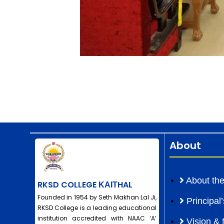
About
About the
RKSD COLLEGE ΚΑΙΤHAL
Founded in 1954 by Seth Makhan Lal Ji,
Principa
RKSD College is a leading educational
institution accredited with NAAC ‘A’
Vision & 