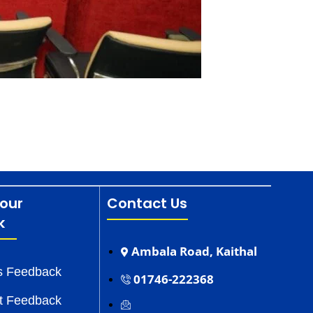
our
Contact Us
k
Ambala Road, Kaithal
s Feedback
01746-222368
t Feedback