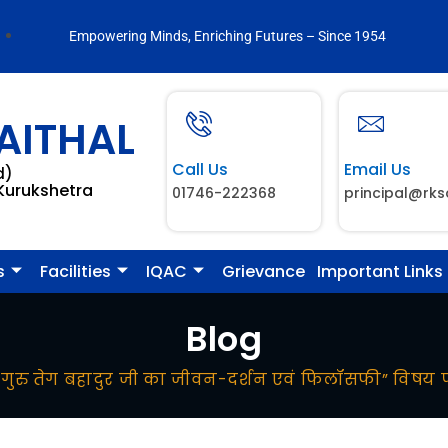
Empowering Minds, Enriching Futures – Since 1954
AITHAL
Call Us
Email Us
d)
 Kurukshetra
01746-222368
principal@rks
s
Facilities
IQAC
Grievance
Important Links
Blog
गुरु तेग बहादुर जी का जीवन-दर्शन एवं फिलॉसफी” विषय 