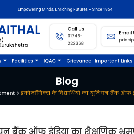
Empowering Minds, Enriching Futures – Since 1954
AITHAL
Call Us
Email
01746-
princi
d)
222368
 Kurukshetra
s
Facilities
IQAC
Grievance
Important Links
Blog
rtment
इकोनॉमिक्स के विद्यार्थियों का यूनियन बैंक ऑफ 
नियन बैंक ऑफ इंडिया का शैक्षणिक भ्र