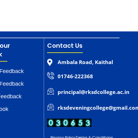
our
Contact Us
k
Ambala Road, Kaithal
 Feedback
01746-222368
 Feedback
principal@rksdcollege.ac.in
Feedback
rksdeveningcollege@gmail.co
Book
Privacy Policy
Terms & Conditions