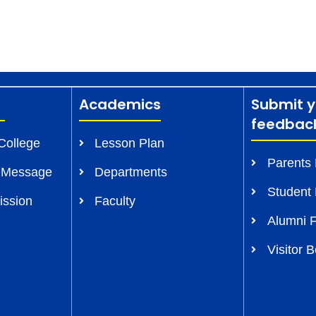
Academics
Submit y
feedbac
College
Lesson Plan
Parents
s Message
Departments
Student
ission
Faculty
Alumni 
Visitor 