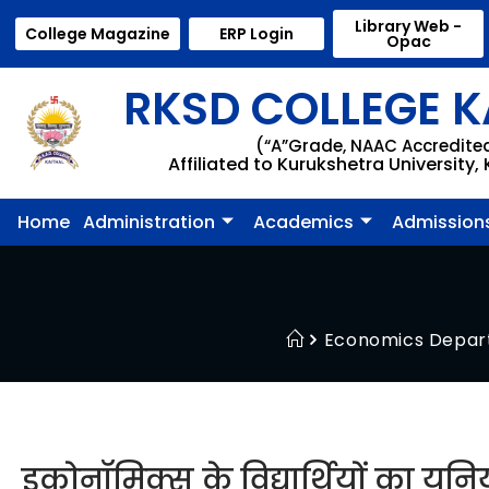
Library Web -
College Magazine
ERP Login
Opac
RKSD COLLEGE K
(“A”Grade, NAAC Accredite
Affiliated to Kurukshetra University,
Home
Administration
Academics
Admission
Economics Depa
इकोनॉमिक्स के विद्यार्थियों का यू