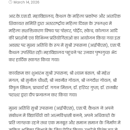
March 14, 2026
आर.के.एस.डी. महाविद्यालय, कैथल के महिला प्रकोष्ठ और आंतरिक
शिकायत समिति द्वारा अंतरराष्ट्रीय महिला दिवस के उपलक्ष्य में
महिला सशक्तिकरण विषय पर पोस्टर, पोर्ट्रेट, स्केच, कोलाज आदि
की प्रदर्शनी एवं विभिन्न प्रतियोगिताओं का आयोजन किया गया इस
अवसर पर मुख्य अतिथि के रूप में सुश्री उपासना (आईपीएस), एस.पी.
कैथल उपस्थित रहीं। महाविद्यालय पहुंचने पर उनका पुष्पगुच्छ भेंट
कर हार्दिक स्वागत किया गया।
कार्यक्रम का शुभारंभ सुश्री उपासना, श्री श्याम बंसल, श्री महेश
मंगल, श्री सुनील चौधरी, श्री नवनीत गोयल, श्री जगदीश गोयल, श्री
विपुल सिंघल, प्राचार्य डॉ. गगन मित्तल, डॉ. हरिंदर गुप्ता, डॉ. राजबीर
पराशर द्वारा दीप प्रज्वलन कर किया गया।
मुख्य अतिथि सुश्री उपासना (आईपीएस), एस.पी. कैथल ने अपने
संबोधन में विद्यार्थियों को आत्मविश्वासी बनने, अपने अधिकारों के
प्रति जागरूक रहने तथा एक मजबूत और समान समाज के निर्माण में
सक्रिय भूमिका निभाने के लिए प्रेरित किया। उन्होंने विशेष रूप से